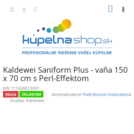
Prejsť
NÁKU
na
obsah
KOŠÍK
Kaldewei Saniform Plus - vaňa 150
x 70 cm s Perl-Effektom
KW 111600013001
Priemerné
Neohodnotené
Podrobnosti hodnotenia
Akcia
SKLADOM
hodnotenie
Značka:
Kaldewei
produktu
je
0,0
z
5
hviezdičiek.