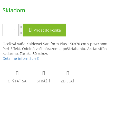
Jednotková
Skladom
cena:
Pridať do košíka
Oceľová vaňa Kaldewei Saniform Plus 150x70 cm s povrchom
Perl-Effekt. Odolná voči nárazom a poškriabaniu. Akcia: sifón
zadarmo. Záruka 30 rokov.
Detailné informácie
OPÝTAŤ SA
STRÁŽIŤ
ZDIEĽAŤ