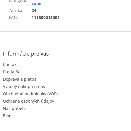
Kategória
:
vane
Záruka
:
24
EAN
:
111600013001
Z
á
p
ä
Informácie pre vás
t
Kontakt
i
e
Predajňa
Doprava a platba
Výhody nákupu u nás
Obchodné podmienky (VOP)
Ochrana osobných údajov
Náš príbeh
Blog