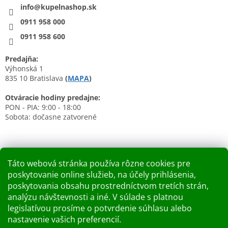
info@kupelnashop.sk
0911 958 000
0911 958 600
Predajňa:
Výhonská 1
835 10 Bratislava
(
MAPA
)
Otváracie hodiny predajne:
PON - PIA: 9:00 - 18:00
Sobota: dočasne zatvorené
Táto webová stránka používa rôzne cookies pre
poskytovanie online služieb, na účely prihlásenia,
Nákupný košík
poskytovania obsahu prostredníctvom tretích strán,
analýzu návštevnosti a iné. V súlade s platnou
0
KS /
0 €
legislatívou prosíme o potvrdenie súhlasu alebo
nastavenie vašich preferencií.