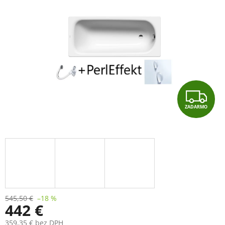
Z
ZADARMO
A
D
A
R
M
545,50 €
–18 %
442 €
O
359,35 € bez DPH