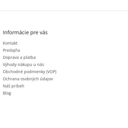
Z
á
p
ä
Informácie pre vás
t
Kontakt
i
e
Predajňa
Doprava a platba
Výhody nákupu u nás
Obchodné podmienky (VOP)
Ochrana osobných údajov
Náš príbeh
Blog