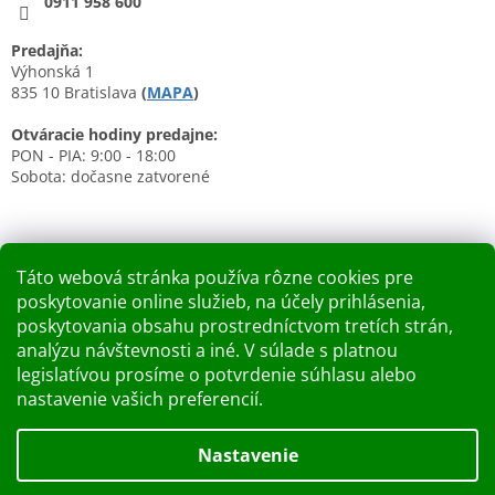
0911 958 600
Predajňa:
Výhonská 1
835 10 Bratislava
(
MAPA
)
Otváracie hodiny predajne:
PON - PIA: 9:00 - 18:00
Sobota: dočasne zatvorené
Táto webová stránka používa rôzne cookies pre
poskytovanie online služieb, na účely prihlásenia,
Nákupný košík
poskytovania obsahu prostredníctvom tretích strán,
analýzu návštevnosti a iné. V súlade s platnou
0
KS /
0 €
legislatívou prosíme o potvrdenie súhlasu alebo
nastavenie vašich preferencií.
Vytvoril Shoptet
Nastavenie