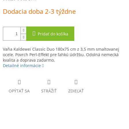
Jednotková
Dodacia doba 2-3 týždne
cena:
Pridať do košíka
Vaňa Kaldewei Classic Duo 180x75 cm z 3,5 mm smaltovanej
ocele. Povrch Perl-Effekt pre ľahkú údržbu. Odolná nemecká
kvalita a doprava zadarmo.
Detailné informácie
OPÝTAŤ SA
STRÁŽIŤ
ZDIEĽAŤ