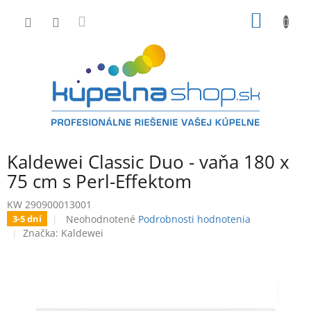
Prejsť
NÁKU
na
obsah
KOŠÍK
Kaldewei Classic Duo - vaňa 180 x
75 cm s Perl-Effektom
KW 290900013001
Priemerné
Neohodnotené
Podrobnosti hodnotenia
3-5 dní
hodnotenie
Značka:
Kaldewei
produktu
je
0,0
z
5
hviezdičiek.