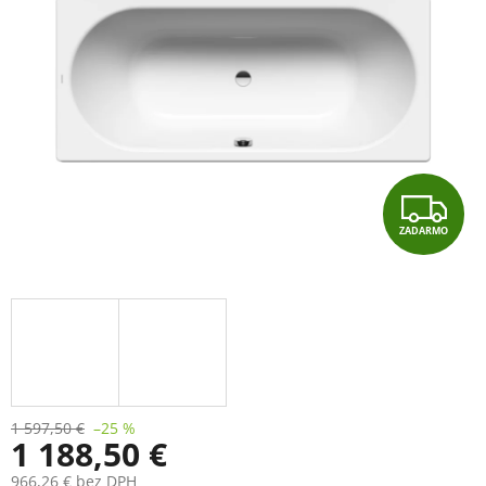
Z
ZADARMO
A
D
A
R
M
1 597,50 €
–25 %
1 188,50 €
O
966,26 € bez DPH