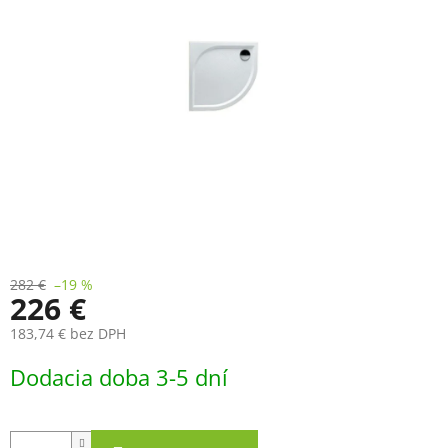
282 €
–19 %
226 €
183,74 € bez DPH
Jednotková
Dodacia doba 3-5 dní
cena: