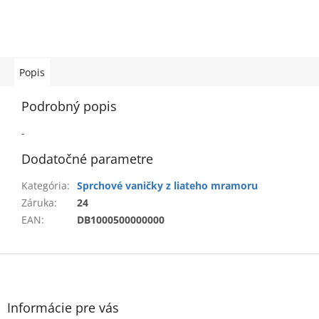
Popis
Podrobný popis
-
Dodatočné parametre
Kategória
:
Sprchové vaničky z liateho mramoru
Záruka
:
24
EAN
:
DB1000500000000
Z
á
p
ä
Informácie pre vás