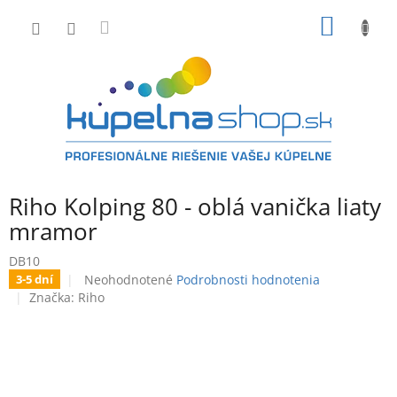
Prejsť
NÁKU
na
obsah
KOŠÍK
Riho Kolping 80 - oblá vanička liaty
mramor
DB10
Priemerné
Neohodnotené
Podrobnosti hodnotenia
3-5 dní
hodnotenie
Značka:
Riho
produktu
je
0,0
z
5
hviezdičiek.