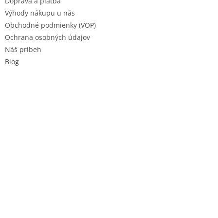
Doprava a platba
v
Výhody nákupu u nás
k
Obchodné podmienky (VOP)
y
v
Ochrana osobných údajov
ý
Náš príbeh
p
Blog
i
s
u