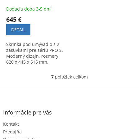
Dodacia doba 3-5 dní
645 €
DETAIL
Skrinka pod umývadlo s 2
zásuvkami pre sériu PRO S.
Moderný dizajn, rozmery
620 x 445 x 515 mm.
Praktický úložný priestor a
vysoká kvalita pre vašu
7
položiek celkom
O
kúpeľňu.
v
l
Z
á
á
d
p
a
ä
Informácie pre vás
c
t
i
Kontakt
i
e
e
p
Predajňa
r