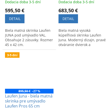
Dodacia doba 3-5 dní
Dodacia doba 3-5 dní
595,50 €
683,50 €
DETAIL
DETAIL
Biela matná skrinka Laufen
Biela matná vysoká
JUNA pod umývadlo VAL.
kúpeľňová skrinka Laufen
Obsahuje 2 zásuvky. Rozmer
Juna. Moderný dizajn, pravé
45 x 42 cm.
otváranie dvierok a
prémiová kvalita.
3-5 dní
895,50 €
–27 %
Laufen Juna - biela matná
skrinka pre umývadlo
Laufen Pros 65 cm