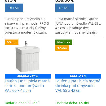
DETAIL
DETAIL
Skrinka pod umývadlo s 2
Biela matná skrinka Laufen
zásuvkami pre model PRO S
JUNA pod umývadlo VAL 65 x
H810967. Praktický úložný
42 cm. Obsahuje dve
priestor a moderný dizajn.
zásuvky a moderný dizajn.
Rozmery: 670 x 445 x 515
mm.
3-5 dní
Novinka
3-5 dní
859,50 €
–27 %
833 €
–27 %
Laufen Juna - biela matná
Laufen Juna - biela matná
skrinka pod umývadlo
skrinka pod umývadlo
VAL 60 x 42 cm
VAL 55 x 42 cm
Dodacia doba 3-5 dní
Dodacia doba 3-5 dní