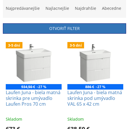
R
a
Najpredávanejšie
Najlacnejšie
Najdrahšie
Abecedne
d
e
n
OTVORIŤ FILTER
i
e
V
p
3-5 dní
3-5 dní
ý
r
p
o
i
d
s
u
p
k
r
t
o
934,50 €
–27 %
886 €
–27 %
o
d
Laufen Juna - biela matná
Laufen Juna - biela matná
v
skrinka pre umývadlo
skrinka pod umývadlo
u
Laufen Pros 70 cm
VAL 65 x 42 cm
k
t
o
Skladom
Skladom
v
673 €
638,50 €