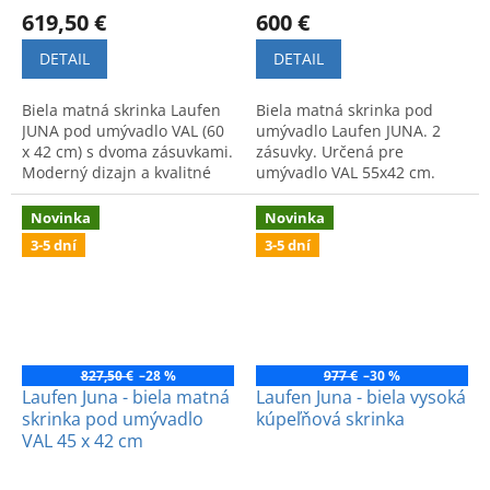
619,50 €
600 €
DETAIL
DETAIL
Biela matná skrinka Laufen
Biela matná skrinka pod
JUNA pod umývadlo VAL (60
umývadlo Laufen JUNA. 2
x 42 cm) s dvoma zásuvkami.
zásuvky. Určená pre
Moderný dizajn a kvalitné
umývadlo VAL 55x42 cm.
spracovanie pre vašu
Praktický úložný priestor v
kúpeľňu.
modernom dizajne.
Novinka
Novinka
3-5 dní
3-5 dní
827,50 €
–28 %
977 €
–30 %
Laufen Juna - biela matná
Laufen Juna - biela vysoká
skrinka pod umývadlo
kúpeľňová skrinka
VAL 45 x 42 cm