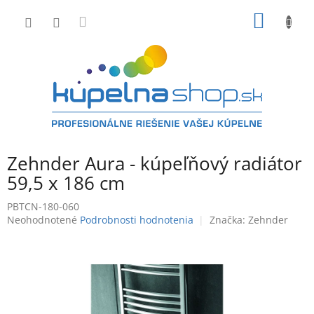
Prejsť
NÁKU
na
obsah
KOŠÍK
Zehnder Aura - kúpeľňový radiátor
59,5 x 186 cm
PBTCN-180-060
Priemerné
Neohodnotené
Podrobnosti hodnotenia
Značka:
Zehnder
hodnotenie
produktu
je
0,0
z
5
hviezdičiek.