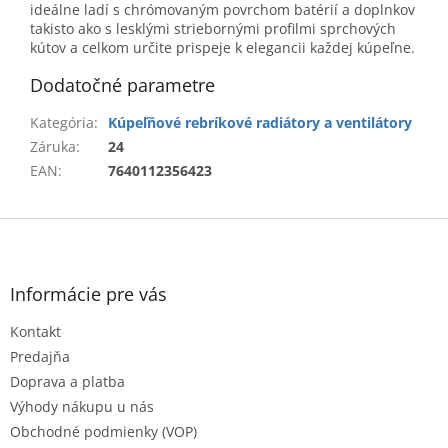
ideálne ladí s chrómovaným povrchom batérií a doplnkov
takisto ako s lesklými striebornými profilmi sprchových
kútov a celkom určite prispeje k elegancii každej kúpeľne.
Dodatočné parametre
Kategória
:
Kúpeľňové rebríkové radiátory a ventilátory
Záruka
:
24
EAN
:
7640112356423
Z
á
p
ä
Informácie pre vás
t
Kontakt
i
e
Predajňa
Doprava a platba
Výhody nákupu u nás
Obchodné podmienky (VOP)