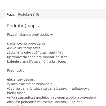
Popis
Podobné (10)
Podrobný popis
Rozsah štandardnej dodávky
chrómované prevedenie,
4 x ½" vnútorný závit,
zátka ½" a odvzdušňovací ventil ½",
upevňovacia sada pre montáž na stenu,
balenie v zmršťovacej fólii a kar tóne,
Prednosti :
elegantný design,
vysoko akostné chrómovanie,
výborná cena, blížiaca sa cene bežných radiátorov v
bielej farbe,
veľká rozmanitosť modelov v rovnom a oblom prevedení,
obzvlášť pohodlné zavesenie uterákov u oblého