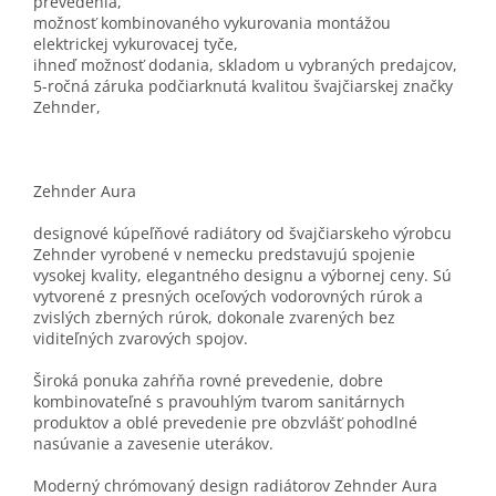
prevedenia,
možnosť kombinovaného vykurovania montážou
elektrickej vykurovacej tyče,
ihneď možnosť dodania, skladom u vybraných predajcov,
5-ročná záruka podčiarknutá kvalitou švajčiarskej značky
Zehnder,
Zehnder Aura
designové kúpeľňové radiátory od švajčiarskeho výrobcu
Zehnder vyrobené v nemecku predstavujú spojenie
vysokej kvality, elegantného designu a výbornej ceny. Sú
vytvorené z presných oceľových vodorovných rúrok a
zvislých zberných rúrok, dokonale zvarených bez
viditeľných zvarových spojov.
Široká ponuka zahŕňa rovné prevedenie, dobre
kombinovateľné s pravouhlým tvarom sanitárnych
produktov a oblé prevedenie pre obzvlášť pohodlné
nasúvanie a zavesenie uterákov.
Moderný chrómovaný design radiátorov Zehnder Aura