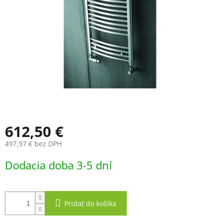
612,50 €
497,97 € bez DPH
Jednotková
Dodacia doba 3-5 dní
cena:
Pridať do košíka