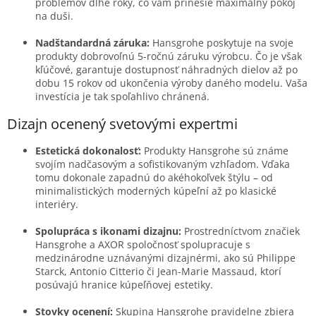
problémov dlhé roky, čo vám prinesie maximálny pokoj
na duši.
Nadštandardná záruka:
Hansgrohe poskytuje na svoje
produkty dobrovoľnú 5-ročnú záruku výrobcu. Čo je však
kľúčové, garantuje dostupnosť náhradných dielov až po
dobu 15 rokov od ukončenia výroby daného modelu. Vaša
investícia je tak spoľahlivo chránená.
Dizajn ocenený svetovými expertmi
Estetická dokonalosť:
Produkty Hansgrohe sú známe
svojím nadčasovým a sofistikovaným vzhľadom. Vďaka
tomu dokonale zapadnú do akéhokoľvek štýlu – od
minimalistických moderných kúpeľní až po klasické
interiéry.
Spolupráca s ikonami dizajnu:
Prostredníctvom značiek
Hansgrohe a AXOR spoločnosť spolupracuje s
medzinárodne uznávanými dizajnérmi, ako sú Philippe
Starck, Antonio Citterio či Jean-Marie Massaud, ktorí
posúvajú hranice kúpeľňovej estetiky.
Stovky ocenení:
Skupina Hansgrohe pravidelne zbiera