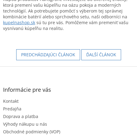
ktorá premení vašu kúpeľňu na oázu pokoja a moderných
technológií. Ak potrebujete pomôcť s výberom tej správnej
kombinácie batérií alebo sprchového setu, naši odborníci na
kupelnashop.sk
sú tu pre vás. Pomôžeme vám premeniť vašu
vysnívanú kúpeľňu na realitu.
PREDCHÁDZAJÚCI ČLÁNOK
ĎALŠÍ ČLÁNOK
Z
á
p
ä
Informácie pre vás
t
Kontakt
i
e
Predajňa
Doprava a platba
Výhody nákupu u nás
Obchodné podmienky (VOP)