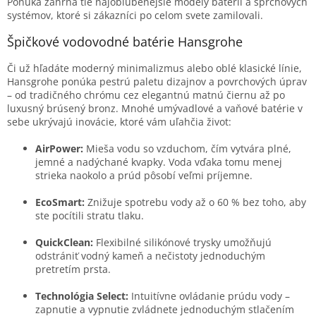
Ponuka
zahŕňa tie najobľúbenejšie modely batérií a sprchových
systémov, ktoré si zákazníci po celom svete zamilovali.
Špičkové vodovodné batérie Hansgrohe
Či už hľadáte moderný minimalizmus alebo oblé klasické línie,
Hansgrohe ponúka pestrú paletu dizajnov a povrchových úprav
– od tradičného chrómu cez elegantnú matnú čiernu až po
luxusný brúsený bronz. Mnohé umývadlové a vaňové batérie v
sebe ukrývajú inovácie, ktoré vám uľahčia život:
AirPower:
Mieša vodu so vzduchom, čím vytvára plné,
jemné a nadýchané kvapky. Voda vďaka tomu menej
strieka naokolo a prúd pôsobí veľmi príjemne.
EcoSmart:
Znižuje spotrebu vody až o 60 % bez toho, aby
ste pocítili stratu tlaku.
QuickClean:
Flexibilné silikónové trysky umožňujú
odstrániť vodný kameň a nečistoty jednoduchým
pretretím prsta.
Technológia Select:
Intuitívne ovládanie prúdu vody –
zapnutie a vypnutie zvládnete jednoduchým stlačením