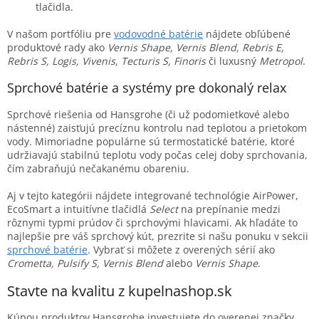
tlačidla.
V našom portfóliu pre
vodovodné batérie
nájdete obľúbené
produktové rady ako
Vernis Shape, Vernis Blend, Rebris E,
Rebris S, Logis, Vivenis, Tecturis S, Finoris
či luxusný
Metropol
.
Sprchové batérie a systémy pre dokonalý relax
Sprchové riešenia od Hansgrohe (či už podomietkové alebo
nástenné) zaisťujú precíznu kontrolu nad teplotou a prietokom
vody. Mimoriadne populárne sú termostatické batérie, ktoré
udržiavajú stabilnú teplotu vody počas celej doby sprchovania,
čím zabraňujú nečakanému obareniu.
Aj v tejto kategórii nájdete integrované technológie AirPower,
EcoSmart a intuitívne tlačidlá
Select
na prepínanie medzi
rôznymi typmi prúdov či sprchovými hlavicami. Ak hľadáte to
najlepšie pre váš sprchový kút, prezrite si našu ponuku v sekcii
sprchové batérie
. Vybrať si môžete z overených sérií ako
Crometta, Pulsify S, Vernis Blend
alebo
Vernis Shape
.
Stavte na kvalitu z kupelnashop.sk
Kúpou produktov Hansgrohe investujete do overenej značky,