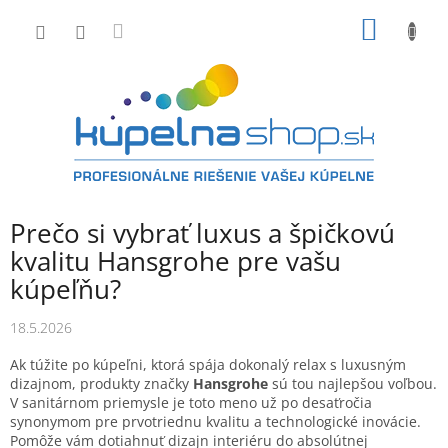
Prejsť
NÁKU
na
obsah
KOŠÍK
Prečo si vybrať luxus a špičkovú
kvalitu Hansgrohe pre vašu
kúpeľňu?
18.5.2026
Ak túžite po kúpeľni, ktorá spája dokonalý relax s luxusným
dizajnom, produkty značky
Hansgrohe
sú tou najlepšou voľbou.
V sanitárnom priemysle je toto meno už po desaťročia
synonymom pre prvotriednu kvalitu a technologické inovácie.
Pomôže vám dotiahnuť dizajn interiéru do absolútnej