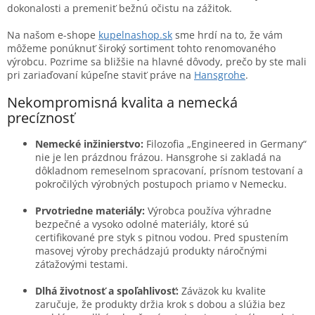
dokonalosti a premeniť bežnú očistu na zážitok.
Na našom e-shope
kupelnashop.sk
sme hrdí na to, že vám
môžeme ponúknuť široký sortiment tohto renomovaného
výrobcu. Pozrime sa bližšie na hlavné dôvody, prečo by ste mali
pri zariaďovaní kúpeľne staviť práve na
Hansgrohe
.
Nekompromisná kvalita a nemecká
precíznosť
Nemecké inžinierstvo:
Filozofia „Engineered in Germany“
nie je len prázdnou frázou. Hansgrohe si zakladá na
dôkladnom remeselnom spracovaní, prísnom testovaní a
pokročilých výrobných postupoch priamo v Nemecku.
Prvotriedne materiály:
Výrobca používa výhradne
bezpečné a vysoko odolné materiály, ktoré sú
certifikované pre styk s pitnou vodou. Pred spustením
masovej výroby prechádzajú produkty náročnými
záťažovými testami.
Dlhá životnosť a spoľahlivosť:
Záväzok ku kvalite
zaručuje, že produkty držia krok s dobou a slúžia bez