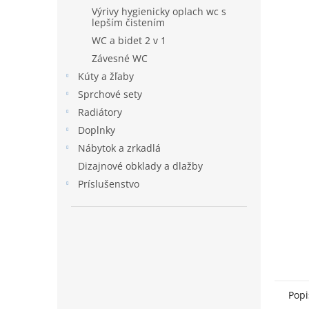
Výrivy hygienicky oplach wc s
lepším čistením
WC a bidet 2 v 1
Závesné WC
Kúty a žľaby
Sprchové sety
Radiátory
Doplnky
Nábytok a zrkadlá
Dizajnové obklady a dlažby
Príslušenstvo
Popi