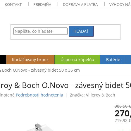
KONTAKT
PREDAJŇA
DOPRAVA A PLATBA
VÝHODY NÁ
HĽADAŤ
Kartáčovaný bronz
Úsporná kúpeľňa
Batérie
 & Boch O.Novo - závesný bidet 50 x 36 cm
eroy & Boch O.Novo - závesný bidet 5
rné
notené
Podrobnosti hodnotenia
Značka:
Villeroy & Boch
enie
tu
386,50 €
270
219,92 
Jednotk