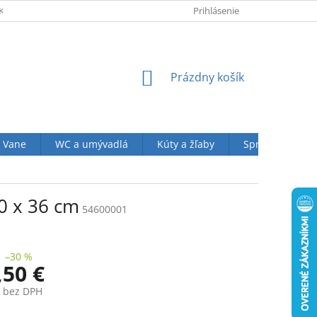
KUPU U NÁS
OBCHODNÉ PODMIENKY (VOP)
Prihlásenie
OCHRANA OSOBN
NÁKUPNÝ
Prázdny košík
KOŠÍK
Vane
WC a umývadlá
Kúty a žľaby
Sprchové sety
0 x 36 cm
54600001
–30 %
,50 €
€ bez DPH
ová