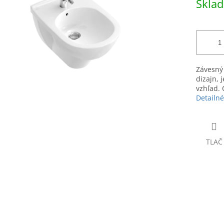
Skla
čiek.
cena:
Závesný 
dizajn, 
vzhľad. 
Detailné
TLAČ