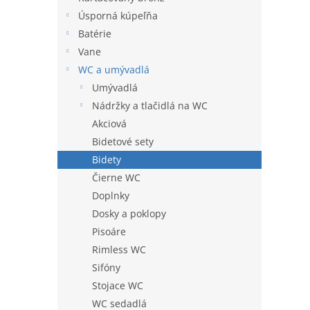
hviezdi
l
Úsporná kúpeľňa
Batérie
Vane
WC a umývadlá
Umývadlá
Nádržky a tlačidlá na WC
Akciová
Bidetové sety
Bidety
Čierne WC
Doplnky
Dosky a poklopy
Pisoáre
Rimless WC
Sifóny
Stojace WC
WC sedadlá