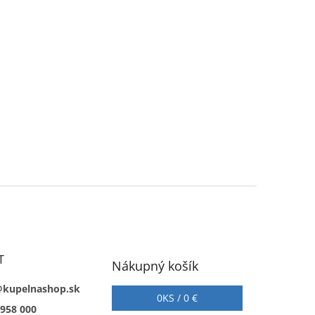
T
Nákupný košík
@kupelnashop.sk
0
KS /
0 €
 958 000