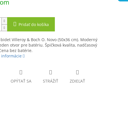
dom
Pridať do košíka
bidet Villeroy & Boch O. Novo (50x36 cm). Moderný
jeden otvor pre batériu. Špičková kvalita, nadčasový
Cena bez batérie.
 informácie
OPÝTAŤ SA
STRÁŽIŤ
ZDIEĽAŤ