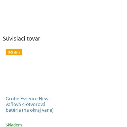
Súvisiaci tovar
3-5 dní
Grohe Essence New -
vaňová 4-otvorová
batéria (na okraj vane)
Skladom