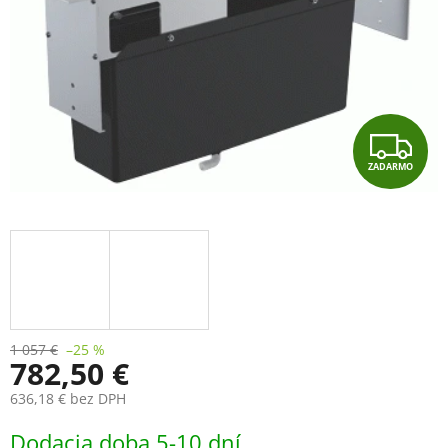
Z
ZADARMO
A
D
A
R
M
1 057 €
–25 %
782,50 €
O
636,18 € bez DPH
Jednotková
Dodacia doba 5-10 dní
cena: