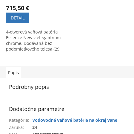
715,50 €
DETAIL
4-otvorová vaňová batéria
Essence New v elegantnom
chróme. Dodávaná bez
podomietkového telesa (29
037 000), ktoré je potrebné
objednať samostatne.
Popis
Podrobný popis
Dodatočné parametre
Kategória
:
Vodovodné vaňové batérie na okraj vane
Záruka
:
24