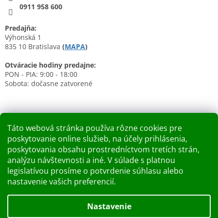
0911 958 600
Predajňa:
Výhonská 1
835 10 Bratislava
(
MAPA
)
Otváracie hodiny predajne:
PON - PIA: 9:00 - 18:00
Sobota: dočasne zatvorené
Táto webová stránka používa rôzne cookies pre
poskytovanie online služieb, na účely prihlásenia,
Nákupný košík
poskytovania obsahu prostredníctvom tretích strán,
analýzu návštevnosti a iné. V súlade s platnou
0
KS /
0 €
legislatívou prosíme o potvrdenie súhlasu alebo
nastavenie vašich preferencií.
Vytvoril Shoptet
Nastavenie