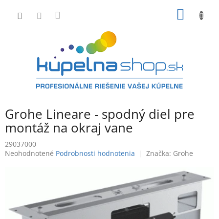
Prejsť
NÁKU
na
obsah
KOŠÍK
Grohe Lineare - spodný diel pre
montáž na okraj vane
29037000
Priemerné
Neohodnotené
Podrobnosti hodnotenia
Značka:
Grohe
hodnotenie
produktu
je
0,0
z
5
hviezdičiek.