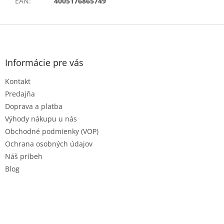
EAN
:
4005176865749
Z
á
p
ä
Informácie pre vás
t
Kontakt
i
e
Predajňa
Doprava a platba
Výhody nákupu u nás
Obchodné podmienky (VOP)
Ochrana osobných údajov
Náš príbeh
Blog