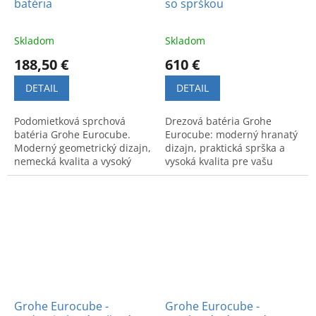
batéria
so sprškou
Skladom
Skladom
188,50 €
610 €
DETAIL
DETAIL
Podomietková sprchová
Drezová batéria Grohe
batéria Grohe Eurocube.
Eurocube: moderný hranatý
Moderný geometrický dizajn,
dizajn, praktická sprška a
nemecká kvalita a vysoký
vysoká kvalita pre vašu
komfort. Odolné spracovanie
kuchyňu. Kód produktu:
s dlhou životnosťou.
31395000.
Grohe Eurocube -
Grohe Eurocube -