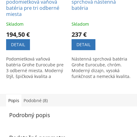
podomietková vaňová
sprchová nástenná
batéria pre tri odberné
batéria
miesta
Skladom
Skladom
194,50 €
237 €
DETAIL
DETAIL
Podomietková vaňová
Nástenná sprchová batéria
batéria Grohe Eurocube pre
Grohe Eurocube, chróm.
3 odberné miesta. Moderný
Moderný dizajn, vysoká
štýl, špičková kvalita a
funkčnosť a nemecká kvalita.
precízny dizajn. Kód
Kód výrobku: 23145000.
výrobku: 24094000.
Popis
Podobné (8)
Podrobný popis