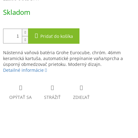
Jednotková
Skladom
cena:
Pridať do košíka
Nástenná vaňová batéria Grohe Eurocube, chróm. 46mm
keramická kartuša, automatické prepínanie vaňa/sprcha a
úsporný obmedzovač prietoku. Moderný dizajn.
Detailné informácie
OPÝTAŤ SA
STRÁŽIŤ
ZDIEĽAŤ