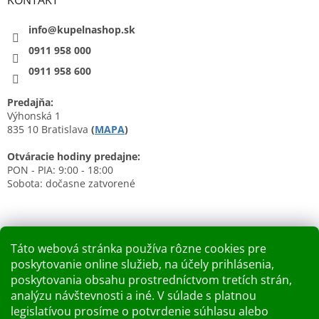
KONTAKT
info@kupelnashop.sk
0911 958 000
0911 958 600
Predajňa:
Výhonská 1
835 10 Bratislava
(
MAPA
)
Otváracie hodiny predajne:
PON - PIA: 9:00 - 18:00
Sobota: dočasne zatvorené
Táto webová stránka používa rôzne cookies pre
poskytovanie online služieb, na účely prihlásenia,
Nákupný košík
poskytovania obsahu prostredníctvom tretích strán,
analýzu návštevnosti a iné. V súlade s platnou
0
KS /
0 €
legislatívou prosíme o potvrdenie súhlasu alebo