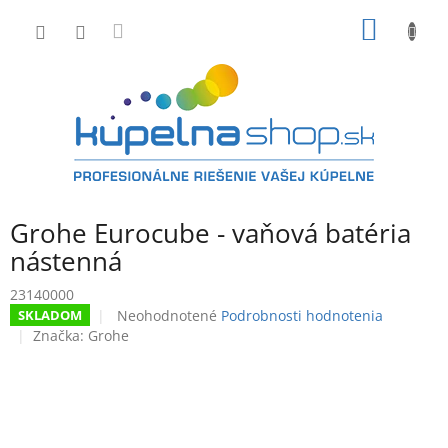
Prejsť
NÁKU
na
obsah
KOŠÍK
Grohe Eurocube - vaňová batéria
nástenná
23140000
Priemerné
Neohodnotené
Podrobnosti hodnotenia
SKLADOM
hodnotenie
Značka:
Grohe
produktu
je
0,0
z
5
hviezdičiek.