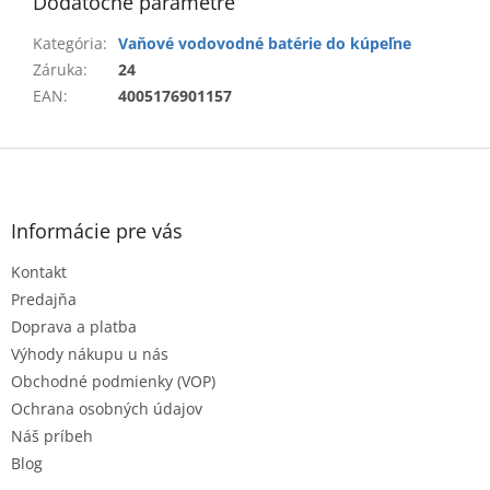
Dodatočné parametre
Kategória
:
Vaňové vodovodné batérie do kúpeľne
Záruka
:
24
EAN
:
4005176901157
Z
á
p
ä
Informácie pre vás
t
Kontakt
i
e
Predajňa
Doprava a platba
Výhody nákupu u nás
Obchodné podmienky (VOP)
Ochrana osobných údajov
Náš príbeh
Blog