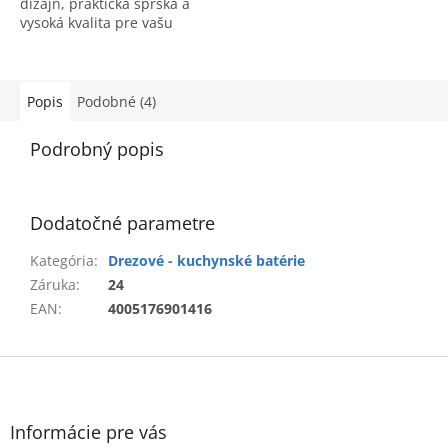
dizajn, praktická sprška a
vysoká kvalita pre vašu
kuchyňu. Kód produktu:
31395000.
Popis
Podobné (4)
Podrobný popis
Dodatočné parametre
Kategória
:
Drezové - kuchynské batérie
Záruka
:
24
EAN
:
4005176901416
Z
á
p
ä
Informácie pre vás