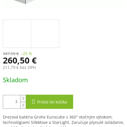
347,50 €
–25 %
260,50 €
211,79 € bez DPH
Jednotková
Skladom
cena:
Pridať do košíka
Drezová batéria Grohe Eurocube s 360° otočným výtokom,
technológiami SilkMove a StarLight. Zaručuje plynulé ovládanie,