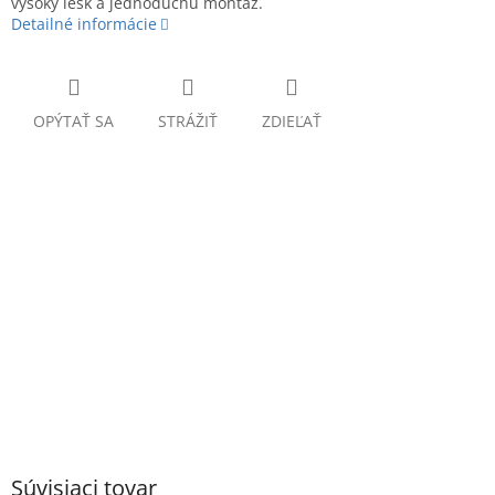
vysoký lesk a jednoduchú montáž.
Detailné informácie
OPÝTAŤ SA
STRÁŽIŤ
ZDIEĽAŤ
Súvisiaci tovar