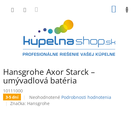
Prejsť
NÁKU
na
obsah
KOŠÍK
Hansgrohe Axor Starck –
umývadlová batéria
10111000
Priemerné
Neohodnotené
Podrobnosti hodnotenia
3-5 dní
hodnotenie
Značka:
Hansgrohe
produktu
je
0,0
z
5
hviezdičiek.