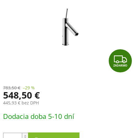
Z
ZADARMO
A
D
783,50 €
–29 %
548,50 €
A
445,93 € bez DPH
R
Jednotková
Dodacia doba 5-10 dní
cena:
M
O