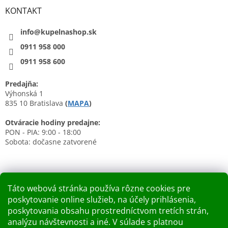
KONTAKT
info@kupelnashop.sk
0911 958 000
0911 958 600
Predajňa:
Výhonská 1
835 10 Bratislava
(
MAPA
)
Otváracie hodiny predajne:
PON - PIA: 9:00 - 18:00
Sobota: dočasne zatvorené
Táto webová stránka používa rôzne cookies pre
poskytovanie online služieb, na účely prihlásenia,
Nákupný košík
poskytovania obsahu prostredníctvom tretích strán,
analýzu návštevnosti a iné. V súlade s platnou
0
KS /
0 €