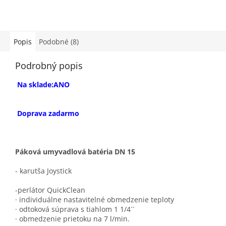
Popis
Podobné (8)
Podrobný popis
Na sklade:ANO
Doprava zadarmo
Páková umyvadlová batéria DN 15
- karutša Joystick
-perlátor QuickClean
· individuálne nastavitelné obmedzenie teploty
· odtoková súprava s tiahlom 1 1/4´´
· obmedzenie prietoku na 7 l/min.