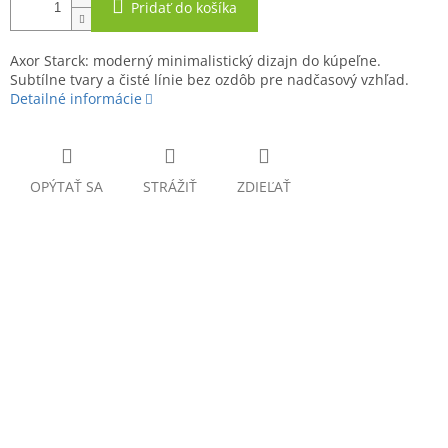
Pridať do košíka
Axor Starck: moderný minimalistický dizajn do kúpeľne.
Subtílne tvary a čisté línie bez ozdôb pre nadčasový vzhľad.
Detailné informácie
OPÝTAŤ SA
STRÁŽIŤ
ZDIEĽAŤ