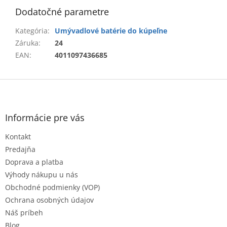
Dodatočné parametre
Kategória
:
Umývadlové batérie do kúpeľne
Záruka
:
24
EAN
:
4011097436685
Z
á
p
ä
Informácie pre vás
t
Kontakt
i
e
Predajňa
Doprava a platba
Výhody nákupu u nás
Obchodné podmienky (VOP)
Ochrana osobných údajov
Náš príbeh
Blog