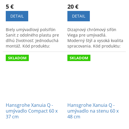
5 €
20 €
DETAIL
DETAIL
Biely umývadlový polsifón
Dizajnový chrómový sifón
Sanit z odolného plastu pre
Viega pre umývadlá.
dlhú životnosť. Jednoduchá
Moderný štýl a vysoká kvalita
montáž. Kód produktu:
spracovania. Kód produktu:
3100400.
100674.
SKLADOM
SKLADOM
Hansgrohe Xanuia Q -
Hansgrohe Xanuia Q -
umývadlo Compact 60 x
umývadlo na stenu 60 x
37 cm
48 cm