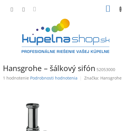
Prejsť
NÁKU
na
obsah
KOŠÍK
Hansgrohe – šálkový sifón
52053000
Priemerné
1 hodnotenie
Podrobnosti hodnotenia
Značka:
Hansgrohe
hodnotenie
produktu
je
5,0
z
5
hviezdičiek.