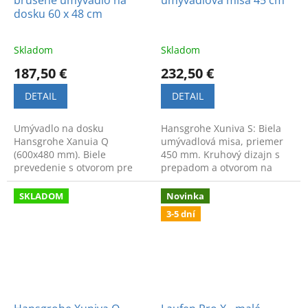
brúsené umývadlo na
umývadlová misa 45 cm
dosku 60 x 48 cm
Skladom
Skladom
187,50 €
232,50 €
DETAIL
DETAIL
Umývadlo na dosku
Hansgrohe Xuniva S: Biela
Hansgrohe Xanuia Q
umývadlová misa, priemer
(600x480 mm). Biele
450 mm. Kruhový dizajn s
prevedenie s otvorom pre
prepadom a otvorom na
batériu a prepadom,
batériu. Moderný vzhľad a
brúsená spodná strana a
vysoká kvalita materiálov.
SKLADOM
Novinka
moderný dizajn.
3-5 dní