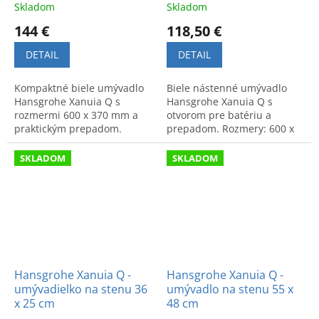
Skladom
Skladom
144 €
118,50 €
DETAIL
DETAIL
Kompaktné biele umývadlo
Biele nástenné umývadlo
Hansgrohe Xanuia Q s
Hansgrohe Xanuia Q s
rozmermi 600 x 370 mm a
otvorom pre batériu a
praktickým prepadom.
prepadom. Rozmery: 600 x
Moderný dizajn vhodný pre
480 mm.
každodenné pohodlie v
SKLADOM
SKLADOM
kúpeľni.
Hansgrohe Xanuia Q -
Hansgrohe Xanuia Q -
umývadielko na stenu 36
umývadlo na stenu 55 x
x 25 cm
48 cm