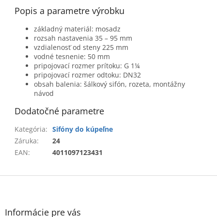
Popis a parametre výrobku
základný materiál: mosadz
rozsah nastavenia 35 – 95 mm
vzdialenosť od steny 225 mm
vodné tesnenie: 50 mm
pripojovací rozmer prítoku: G 1¼
pripojovací rozmer odtoku: DN32
obsah balenia: šálkový sifón, rozeta, montážny
návod
Dodatočné parametre
Kategória
:
Sifóny do kúpeľne
Záruka
:
24
EAN
:
4011097123431
Z
á
p
ä
Informácie pre vás