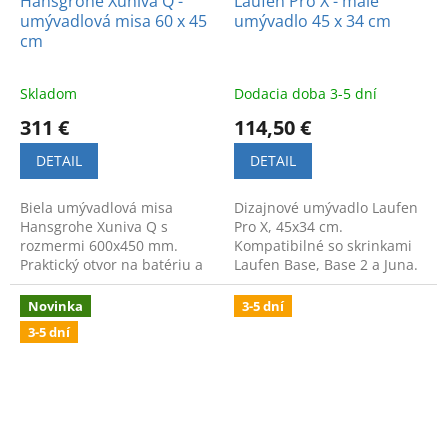
Hansgrohe Xuniva Q -
Laufen Pro X - malé
umývadlová misa 60 x 45
umývadlo 45 x 34 cm
cm
Skladom
Dodacia doba 3-5 dní
311 €
114,50 €
DETAIL
DETAIL
Biela umývadlová misa
Dizajnové umývadlo Laufen
Hansgrohe Xuniva Q s
Pro X, 45x34 cm.
rozmermi 600x450 mm.
Kompatibilné so skrinkami
Praktický otvor na batériu a
Laufen Base, Base 2 a Juna.
prepad. Kvalitná sanitárna
Moderný vzhľad a
keramika.
švajčiarska kvalita.
Novinka
3-5 dní
3-5 dní