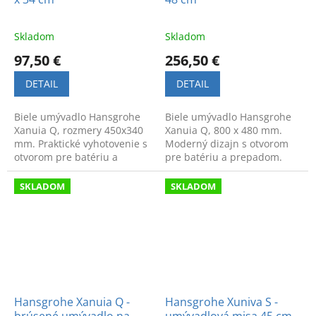
Skladom
Skladom
97,50 €
256,50 €
DETAIL
DETAIL
Biele umývadlo Hansgrohe
Biele umývadlo Hansgrohe
Xanuia Q, rozmery 450x340
Xanuia Q, 800 x 480 mm.
mm. Praktické vyhotovenie s
Moderný dizajn s otvorom
otvorom pre batériu a
pre batériu a prepadom.
prepadom. Moderný a
Praktické a kvalitné riešenie
nadčasový dizajn.
do každej kúpeľne.
SKLADOM
SKLADOM
Hansgrohe Xanuia Q -
Hansgrohe Xuniva S -