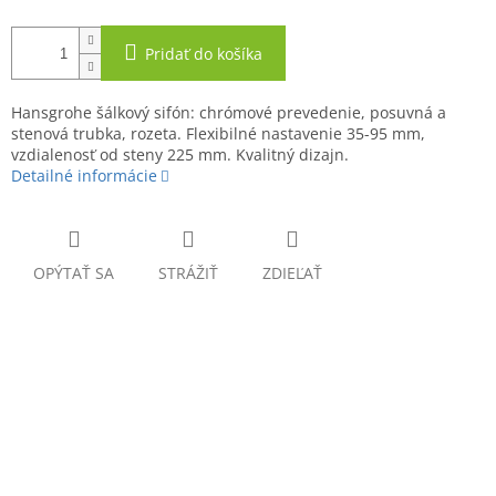
Pridať do košíka
Hansgrohe šálkový sifón: chrómové prevedenie, posuvná a
stenová trubka, rozeta. Flexibilné nastavenie 35-95 mm,
vzdialenosť od steny 225 mm. Kvalitný dizajn.
Detailné informácie
OPÝTAŤ SA
STRÁŽIŤ
ZDIEĽAŤ