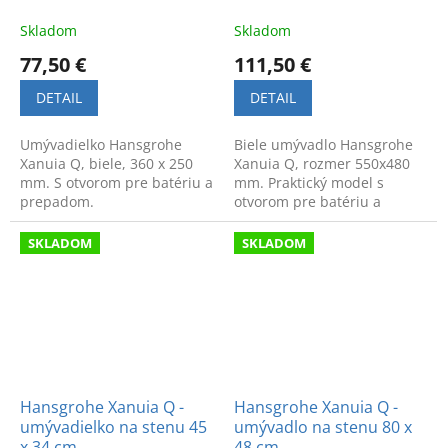
Skladom
Skladom
77,50 €
111,50 €
DETAIL
DETAIL
Umývadielko Hansgrohe
Biele umývadlo Hansgrohe
Xanuia Q, biele, 360 x 250
Xanuia Q, rozmer 550x480
mm. S otvorom pre batériu a
mm. Praktický model s
prepadom.
otvorom pre batériu a
prepadom. Moderný dizajn
a vysoká kvalita.
SKLADOM
SKLADOM
Hansgrohe Xanuia Q -
Hansgrohe Xanuia Q -
umývadielko na stenu 45
umývadlo na stenu 80 x
x 34 cm
48 cm