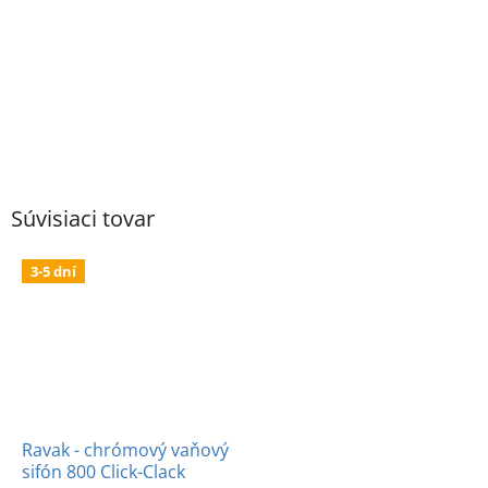
Súvisiaci tovar
3-5 dní
Ravak - chrómový vaňový
sifón 800 Click-Clack