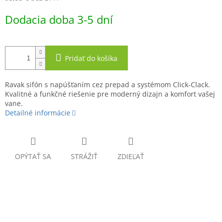
Jednotková
Dodacia doba 3-5 dní
cena:
Pridať do košíka
Ravak sifón s napúšťaním cez prepad a systémom Click-Clack.
Kvalitné a funkčné riešenie pre moderný dizajn a komfort vašej
vane.
Detailné informácie
OPÝTAŤ SA
STRÁŽIŤ
ZDIEĽAŤ