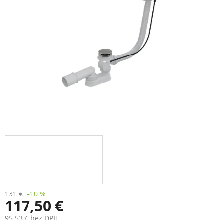
131 €
–10 %
117,50 €
95,53 € bez DPH