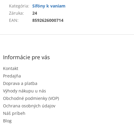
Kategória
:
Sifóny k vaniam
Záruka
:
24
EAN
:
8592626000714
Z
á
p
ä
Informácie pre vás
t
Kontakt
i
e
Predajňa
Doprava a platba
Výhody nákupu u nás
Obchodné podmienky (VOP)
Ochrana osobných údajov
Náš príbeh
Blog