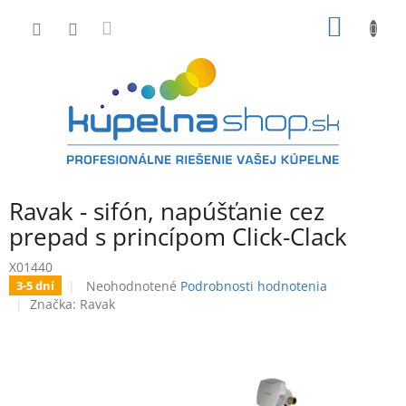
Prejsť
NÁKU
na
obsah
KOŠÍK
Ravak - sifón, napúšťanie cez
prepad s princípom Click-Clack
X01440
Priemerné
Neohodnotené
Podrobnosti hodnotenia
3-5 dní
hodnotenie
Značka:
Ravak
produktu
je
0,0
z
5
hviezdičiek.