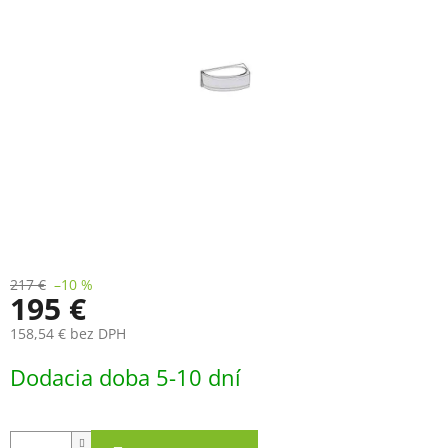
217 €
–10 %
195 €
158,54 € bez DPH
Jednotková
Dodacia doba 5-10 dní
cena: