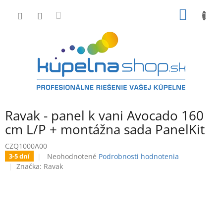
Prejsť
NÁKU
na
obsah
KOŠÍK
Ravak - panel k vani Avocado 160
cm L/P + montážna sada PanelKit
CZQ1000A00
Priemerné
Neohodnotené
Podrobnosti hodnotenia
3-5 dní
hodnotenie
Značka:
Ravak
produktu
je
0,0
z
5
hviezdičiek.