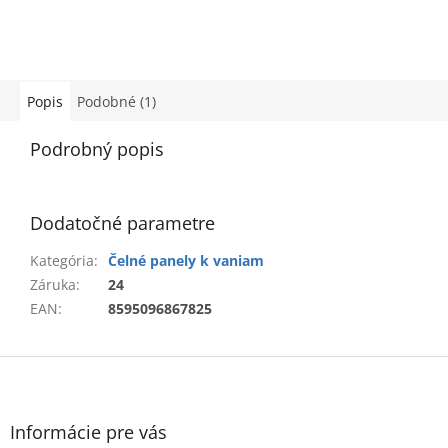
Popis
Podobné (1)
Podrobný popis
Dodatočné parametre
Kategória
:
Čelné panely k vaniam
Záruka
:
24
EAN
:
8595096867825
Z
á
p
ä
Informácie pre vás