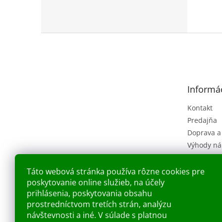
Z
á
p
ä
t
Informác
i
e
Kontakt
Predajňa
Doprava a
Výhody ná
Obchodné
(VOP)
Táto webová stránka používa rôzne cookies pre
Ochrana o
poskytovanie online služieb, na účely
Náš príbe
prihlásenia, poskytovania obsahu
prostredníctvom tretích strán, analýzu
Blog
návštevnosti a iné. V súlade s platnou