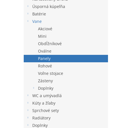
l
Úsporná kúpeľňa
Batérie
Vane
Akciové
Mini
Obdĺžníkové
Oválne
Panely
Rohové
Voľne stojace
Zásteny
Doplnky
WC a umývadlá
Kúty a žľaby
Sprchové sety
Radiátory
Doplnky