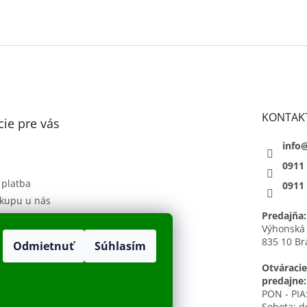
KONTAK
ie pre vás
info
0911
 platba
0911
kupu u nás
Predajňa:
 podmienky
Výhonská
835 10 Br
Odmietnuť
Súhlasím
sobných údajov
h
Otváracie
predajne:
PON - PIA:
Sobota: d