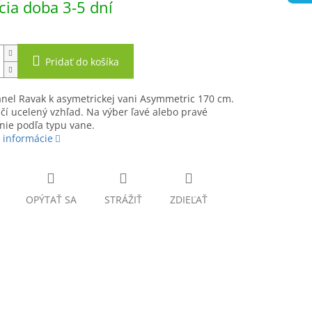
ia doba 3-5 dní
Pridať do košíka
nel Ravak k asymetrickej vani Asymmetric 170 cm.
í ucelený vzhľad. Na výber ľavé alebo pravé
nie podľa typu vane.
 informácie
OPÝTAŤ SA
STRÁŽIŤ
ZDIEĽAŤ