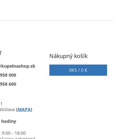
T
Nákupný košík
@kupelnashop.sk
0
KS /
0 €
 958 000
 958 600
 1
atislava
(
MAPA
)
 hodiny
 9:00 - 18:00
očasne zatvorené