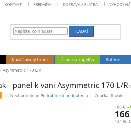
KONTAKT
PREDAJŇA
DOPRAVA A PLATBA
VÝHODY NÁ
HĽADAŤ
Kartáčovaný bronz
Úsporná kúpeľňa
Batérie
ni Asymmetric 170 L/R
ak - panel k vani Asymmetric 170 L/R
Priemerné
Neohodnotené
Podrobnosti hodnotenia
Značka:
Ravak
hodnotenie
produktu
186 €
–
166
je
0,0
134,96 
z
5
Jednotk