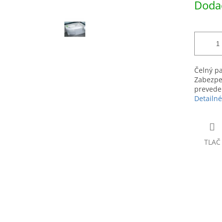
Dodac
hviezdičiek.
cena:
Čelný pa
Zabezpeč
prevede
Detailné
TLAČ