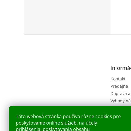
Z
á
p
ä
t
Informác
i
e
Kontakt
Predajňa
Doprava a
Výhody ná
Obchodné
(VOP)
Táto webová stránka používa rôzne cookies pre
Ochrana o
poskytovanie online služieb, na účely
Náš príbe
prihlásenia, poskytovania obsahu