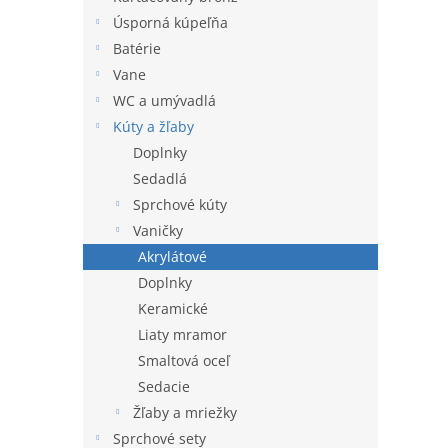
l
Úsporná kúpeľňa
Batérie
Vane
WC a umývadlá
Kúty a žľaby
Doplnky
Sedadlá
Sprchové kúty
Vaničky
Akrylátové
Doplnky
Keramické
Liaty mramor
Smaltová oceľ
Sedacie
Žľaby a mriežky
Sprchové sety