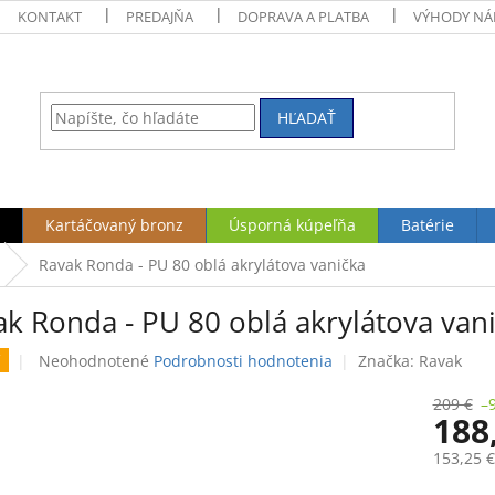
KONTAKT
PREDAJŇA
DOPRAVA A PLATBA
VÝHODY NÁ
HĽADAŤ
Kartáčovaný bronz
Úsporná kúpeľňa
Batérie
Ravak Ronda - PU 80 oblá akrylátova vanička
ak Ronda - PU 80 oblá akrylátova van
Priemerné
Neohodnotené
Podrobnosti hodnotenia
Značka:
Ravak
hodnotenie
produktu
209 €
–
188
je
0,0
153,25 
z
5
Jednotk