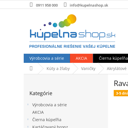
Prejsť
0911 958 000
info@kupelnashop.sk
na
obsah
Výrobcovia a série
AKCIA
Čierna kúpeľňa
Domov
Kúty a žľaby
Vaničky
Akrylátové
B
Rav
o
Preskočiť
č
Kategórie
kategórie
3-5 dní
n
ý
Výrobcovia a série
p
AKCIA
a
Čierna kúpeľňa
n
e
Kartáčovaný bronz