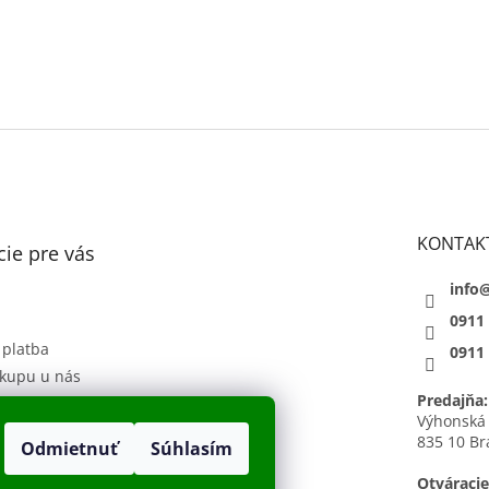
KONTAK
ie pre vás
info
0911
 platba
0911
kupu u nás
Predajňa:
 podmienky
Výhonská
835 10 Br
Odmietnuť
Súhlasím
sobných údajov
h
Otváracie