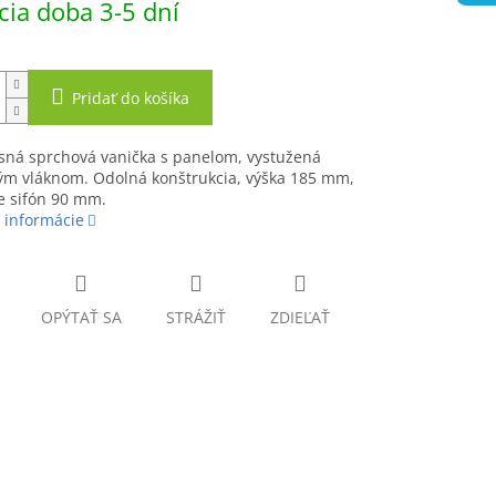
ia doba 3-5 dní
Pridať do košíka
ná sprchová vanička s panelom, vystužená
ým vláknom. Odolná konštrukcia, výška 185 mm,
e sifón 90 mm.
 informácie
OPÝTAŤ SA
STRÁŽIŤ
ZDIEĽAŤ