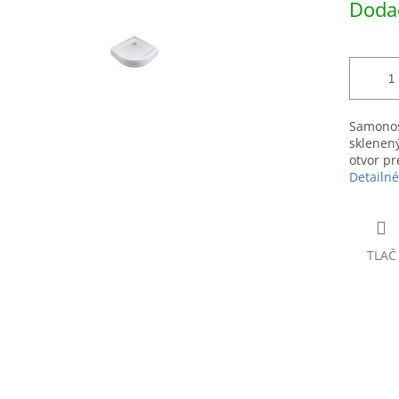
Dodac
hviezdičiek.
cena:
Samonos
sklenen
otvor pr
Detailné
TLAČ