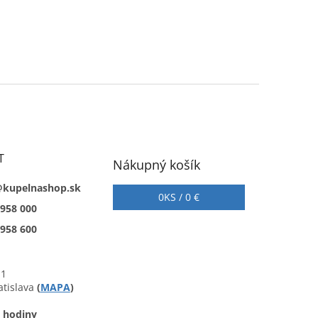
T
Nákupný košík
@kupelnashop.sk
0
KS /
0 €
 958 000
 958 600
 1
atislava
(
MAPA
)
 hodiny