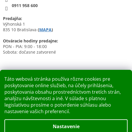
0911 958 600
Predajňa:
Výhonská 1
835 10 Bratislava
(
MAPA
)
Otváracie hodiny predajne:
PON - PIA: 9:00 - 18:00
Sobota: dočasne zatvorené
Táto webová stránka používa rôzne cookies pre
poskytovanie online služieb, na účely prihlásenia,
Nákupný košík
poskytovania obsahu prostredníctvom tretích strán,
analýzu návštevnosti a iné. V súlade s platnou
0
KS /
0 €
legislatívou prosíme o potvrdenie súhlasu alebo
nastavenie vašich preferencií.
Vytvoril Shoptet
Nastavenie