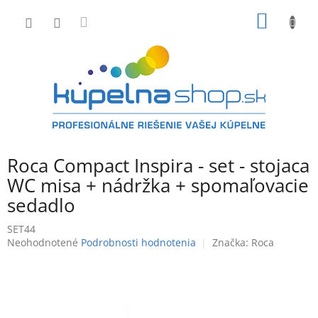
Prejsť
NÁKU
na
obsah
KOŠÍK
Roca Compact Inspira - set - stojaca
WC misa + nádržka + spomaľovacie
sedadlo
SET44
Priemerné
Neohodnotené
Podrobnosti hodnotenia
Značka:
Roca
hodnotenie
produktu
je
0,0
z