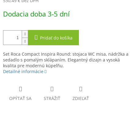
O
530,49 € bez DPH
Jednotková
Dodacia doba 3-5 dní
cena:
Pridať do košíka
Set Roca Compact Inspira Round: stojaca WC misa, nádržka a
sedadlo s pomalým sklápaním. Elegantný dizajn a vysoká
kvalita pre modernú kúpeľňu.
Detailné informácie
OPÝTAŤ SA
STRÁŽIŤ
ZDIEĽAŤ