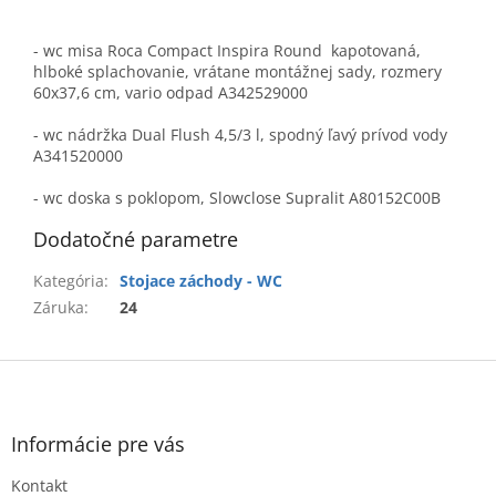
- wc misa Roca Compact Inspira Round kapotovaná,
hlboké splachovanie, vrátane montážnej sady, rozmery
60x37,6 cm, vario odpad A342529000
- wc nádržka Dual Flush 4,5/3 l, spodný ľavý prívod vody
A341520000
- wc doska s poklopom, Slowclose Supralit A80152C00B
Dodatočné parametre
Kategória
:
Stojace záchody - WC
Záruka
:
24
Z
á
p
ä
Informácie pre vás
t
Kontakt
i