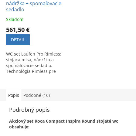
nádržka + spomaľovacie
sedadlo
Skladom
561,50 €
DETAIL
WC set Laufen Pro Rimless:
stojaca misa, nádržka a
spomaľovacie sedadlo.
Technológia Rimless pre
vysokú hygienu a ľahkú
údržbu. Štýlový dizajn do
kúpeľne.
Popis
Podobné (16)
Podrobný popis
Akciový set Roca Compact Inspira Round stojaté wc
obsahuje: