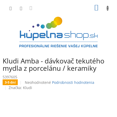
Prejsť
NÁKU
na
obsah
KOŠÍK
Kludi Amba - dávkovač tekutého
mydla z porcelánu / keramiky
5397605
Priemerné
Neohodnotené
Podrobnosti hodnotenia
3-5 dní
hodnotenie
Značka:
Kludi
produktu
je
0,0
z
5
hviezdičiek.