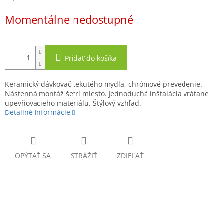
Jednotková
Momentálne nedostupné
cena:
Pridať do košíka
Keramický dávkovač tekutého mydla, chrómové prevedenie.
Nástenná montáž šetrí miesto. Jednoduchá inštalácia vrátane
upevňovacieho materiálu. Štýlový vzhľad.
Detailné informácie
OPÝTAŤ SA
STRÁŽIŤ
ZDIEĽAŤ