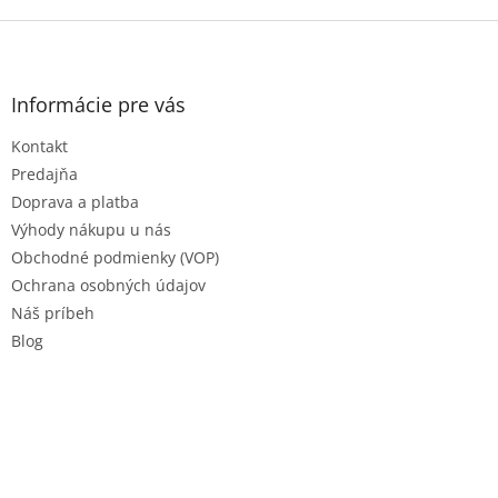
Z
á
p
ä
Informácie pre vás
t
Kontakt
i
e
Predajňa
Doprava a platba
Výhody nákupu u nás
Obchodné podmienky (VOP)
Ochrana osobných údajov
Náš príbeh
Blog