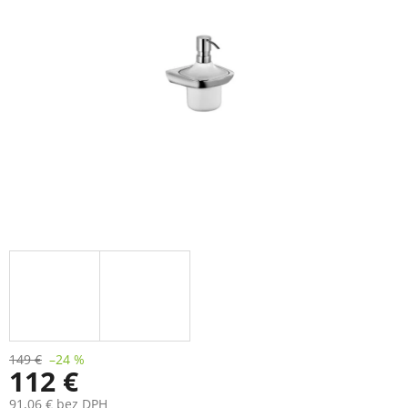
149 €
–24 %
112 €
91,06 € bez DPH