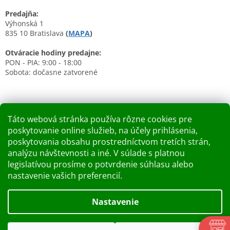
Predajňa:
Výhonská 1
835 10 Bratislava
(
MAPA
)
Otváracie hodiny predajne:
PON - PIA: 9:00 - 18:00
Sobota: dočasne zatvorené
Táto webová stránka používa rôzne cookies pre
poskytovanie online služieb, na účely prihlásenia,
Nákupný košík
poskytovania obsahu prostredníctvom tretích strán,
analýzu návštevnosti a iné. V súlade s platnou
0
KS /
0 €
legislatívou prosíme o potvrdenie súhlasu alebo
nastavenie vašich preferencií.
Vytvoril Shoptet
Nastavenie
Dobry deň Chceme Vás informovať, že predajňa bude zatvorená
Copyright 2026
Kupelnashop.sk
. Všetky práva vyhradené.