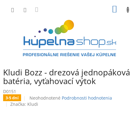
Prejsť
NÁKU
na
obsah
KOŠÍK
Kludi Bozz - drezová jednopáková
batéria, vyťahovací výtok
D0151
Priemerné
Neohodnotené
Podrobnosti hodnotenia
3-5 dní
hodnotenie
Značka:
Kludi
produktu
je
0,0
z
5
hviezdičiek.