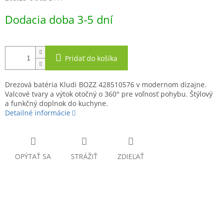
Jednotková
Dodacia doba 3-5 dní
cena:
Pridať do košíka
Drezová batéria Kludi BOZZ 428510576 v modernom dizajne.
Valcové tvary a výtok otočný o 360° pre voľnosť pohybu. Štýlový
a funkčný doplnok do kuchyne.
Detailné informácie
OPÝTAŤ SA
STRÁŽIŤ
ZDIEĽAŤ