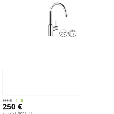
333 €
–24 %
250 €
203,25 € bez DPH