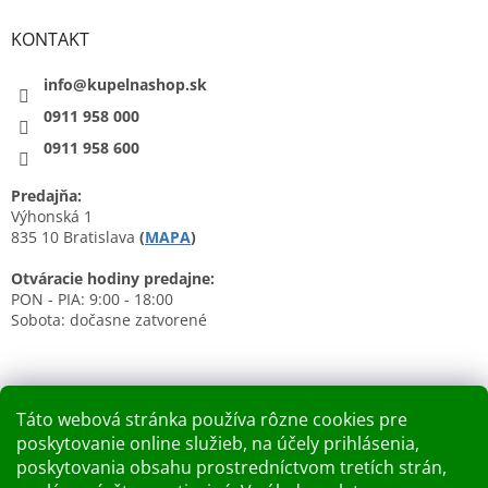
KONTAKT
info@kupelnashop.sk
0911 958 000
0911 958 600
Predajňa:
Výhonská 1
835 10 Bratislava
(
MAPA
)
Otváracie hodiny predajne:
PON - PIA: 9:00 - 18:00
Sobota: dočasne zatvorené
Táto webová stránka používa rôzne cookies pre
poskytovanie online služieb, na účely prihlásenia,
Nákupný košík
poskytovania obsahu prostredníctvom tretích strán,