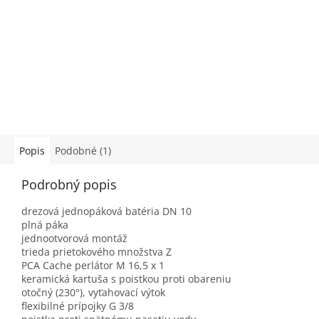
Popis
Podobné (1)
Podrobný popis
drezová jednopáková batéria DN 10
plná páka
jednootvorová montáž
trieda prietokového množstva Z
PCA Cache perlátor M 16,5 x 1
keramická kartuša s poistkou proti obareniu
otočný (230°), vyťahovací výtok
flexibilné prípojky G 3/8