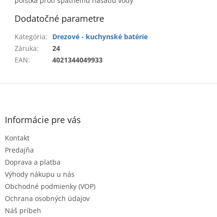
poistka proti spätnému nasatiu vody
Dodatočné parametre
Kategória
:
Drezové - kuchynské batérie
Záruka
:
24
EAN
:
4021344049933
Z
á
p
ä
Informácie pre vás
t
Kontakt
i
e
Predajňa
Doprava a platba
Výhody nákupu u nás
Obchodné podmienky (VOP)
Ochrana osobných údajov
Náš príbeh