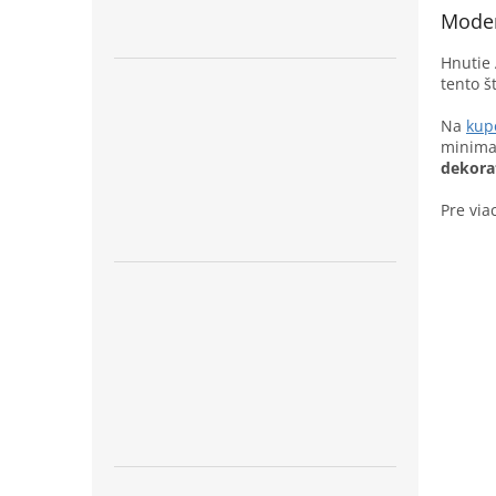
Moder
Hnutie 
tento š
Na
kup
minimal
dekora
Pre via