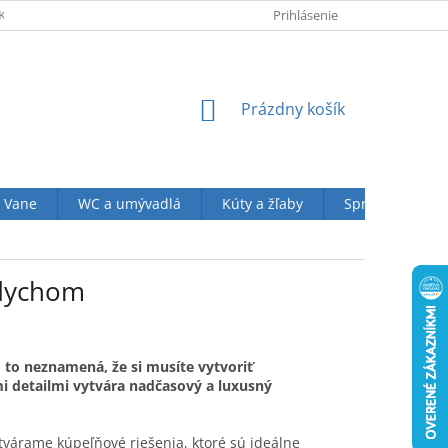
KUPU U NÁS
OBCHODNÉ PODMIENKY (VOP)
Prihlásenie
OCHRANA OSOBN
NÁKUPNÝ
Prázdny košík
KOŠÍK
Vane
WC a umývadlá
Kúty a žľaby
Sprchové sety
ádychom
o to neznamená, že si musíte vytvoriť
i detailmi vytvára nadčasový a luxusný
várame kúpeľňové riešenia, ktoré sú ideálne