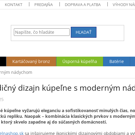
KONTAKT
PREDAJŇA
DOPRAVA A PLATBA
VÝHODY NÁ
HĽADAŤ
Kartáčovaný bronz
Úsporná kúpeľňa
Batérie
derným nádychom
dičný dizajn kúpeľne s moderným n
25
é kúpeľne vyžarujú eleganciu a sofistikovanosť minulých čias, n
ickú repliku. Naopak – kombinácia klasických prvkov s moderným
, ktorý skvelo zapadne aj do súčasných domácností.
elnashop.sk
sa inšpirujeme ikonickými dizajnovými obdobiami a vyt