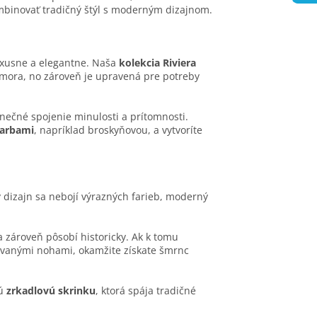
ombinovať tradičný štýl s moderným dizajnom.
luxusne a elegantne. Naša
kolekcia Riviera
 mora, no zároveň je upravená pre potreby
inečné spojenie minulosti a prítomnosti.
farbami
, napríklad broskyňovou, a vytvoríte
 dizajn sa nebojí výrazných farieb, moderný
a zároveň pôsobí historicky. Ak k tomu
ovanými nohami, okamžite získate šmrnc
vú
zrkadlovú skrinku
, ktorá spája tradičné