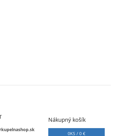
T
Nákupný košík
@kupelnashop.sk
0
KS /
0 €