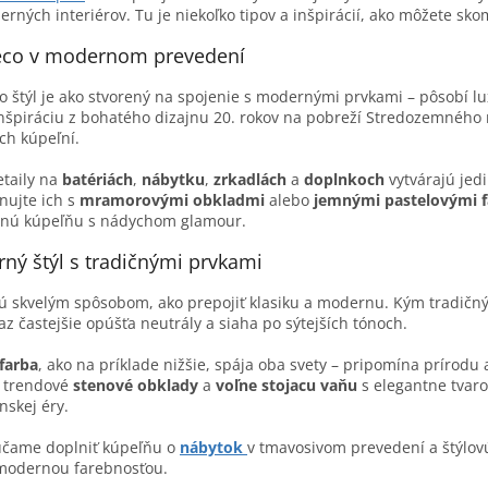
rných interiérov. Tu je niekoľko tipov a inšpirácií, ako môžete sk
eco v modernom prevedení
o štýl je ako stvorený na spojenie s modernými prvkami – pôsobí 
nšpiráciu z bohatého dizajnu 20. rokov na pobreží Stredozemného
ch kúpeľní.
etaily na
batériách
,
nábytku
,
zrkadlách
a
doplnkoch
vytvárajú jed
nujte ich s
mramorovými obkladmi
alebo
jemnými pastelovými 
tnú kúpeľňu s nádychom glamour.
ný štýl s tradičnými prvkami
ú skvelým spôsobom, ako prepojiť klasiku a modernu. Kým tradičný
raz častejšie opúšťa neutrály a siaha po sýtejších tónoch.
farba
, ako na príklade nižšie, spája oba svety – pripomína prírodu 
e trendové
stenové obklady
a
voľne stojacu vaňu
s elegantne tvar
ánskej éry.
čame doplniť kúpeľňu o
nábytok
v tmavosivom prevedení a štýlo
 modernou farebnosťou.