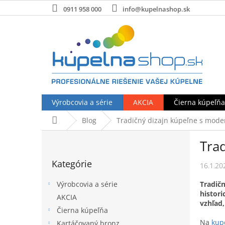
Prejsť
0911 958 000
info@kupelnashop.sk
na
obsah
Výrobcovia a série
AKCIA
Čierna kúpeľňa
Domov
Blog
Tradičný dizajn kúpeľne s mo
B
Tra
o
Preskočiť
č
Kategórie
kategórie
16.1.20
n
ý
Tradičn
Výrobcovia a série
p
histor
AKCIA
a
vzhľad
Čierna kúpeľňa
n
e
Na
kup
Kartáčovaný bronz