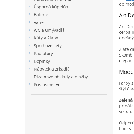
do mode
l
Úsporná kúpeľňa
Art D
Batérie
Vane
Art Dec
WC a umývadlá
čerpá i
dnešný
Kúty a žľaby
Sprchové sety
Zlaté d
Radiátory
Skombi
elegan
Doplnky
Nábytok a zrkadlá
Moder
Dizajnové obklady a dlažby
Farby s
Príslušenstvo
štýl čo
Zelená 
pridát
viktori
Odporú
línie s