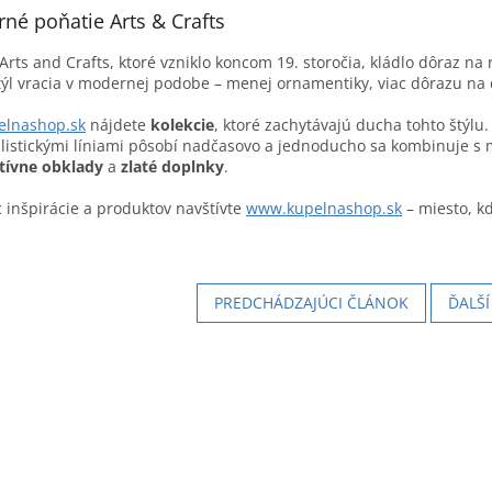
né poňatie Arts & Crafts
Arts and Crafts, ktoré vzniklo koncom 19. storočia, kládlo dôraz n
týl vracia v modernej podobe – menej ornamentiky, viac dôrazu na d
elnashop.sk
nájdete
kolekcie
, ktoré zachytávajú ducha tohto štýlu.
istickými líniami pôsobí nadčasovo a jednoducho sa kombinuje s
tívne obklady
a
zlaté doplnky
.
c inšpirácie a produktov navštívte
www.kupelnashop.sk
– miesto, k
PREDCHÁDZAJÚCI ČLÁNOK
ĎALŠ