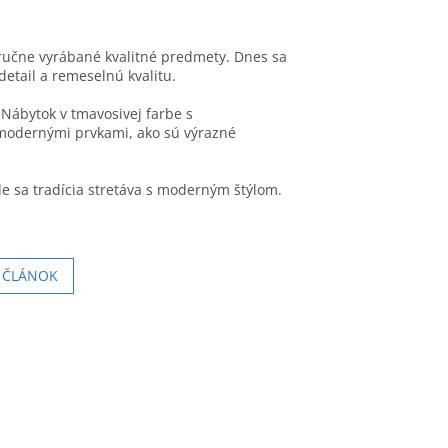
a ručne vyrábané kvalitné predmety. Dnes sa
etail a remeselnú kvalitu.
 Nábytok v tmavosivej farbe s
 modernými prvkami, ako sú výrazné
de sa tradícia stretáva s moderným štýlom.
Í ČLÁNOK